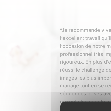
“Je recommande vive
l’excellent travail qu’i
l’occasion de notre m
professionnel très imp
rigoureux. En plus d’ê
réussi le challenge de
images les plus impor
mariage tout en se re
séquences prises ave
un réel plus pour le 
définitive, nous ne r