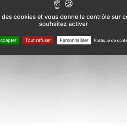
te prestation à Léo.”
se des cookies et vous donne le contrôle sur
souhaitez activer
accepter
Tout refuser
Personnaliser
Politique de confi
TEMBRE 2023