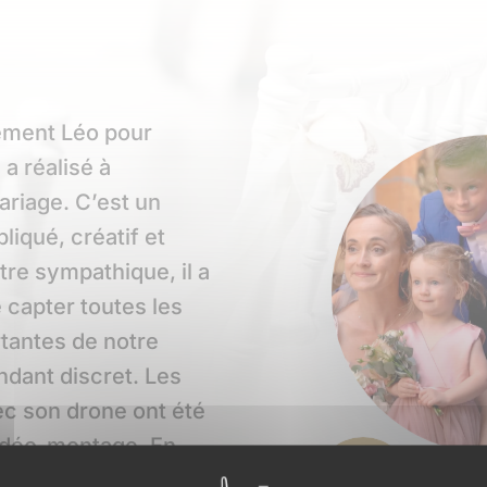
ment Léo pour
l a réalisé à
ariage. C’est un
liqué, créatif et
tre sympathique, il a
 capter toutes les
tantes de notre
ndant discret. Les
c son drone ont été
vidéo-montage. En
egrettons vraiment