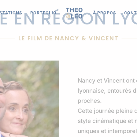
E EN RÉGION LY
STATIONS
PORTFOLIO
À PROPOS
CONT
LE FILM DE NANCY & VINCENT
Nancy et Vincent ont 
lyonnaise, entourés de
proches.
Cette journée pleine 
style cinématique et 
uniques et intemporel